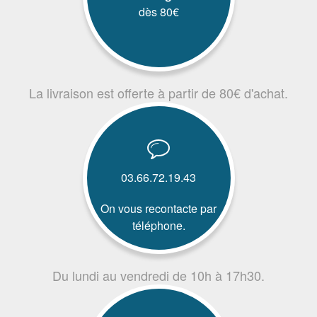
dès 80€
La livraison est offerte à partir de 80€ d'achat.
03.66.72.19.43
On vous recontacte par
téléphone.
Du lundi au vendredi de 10h à 17h30.