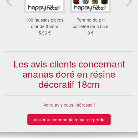
 pinces à
100 fausses pièces
Pomme de pin
Boite de
dorées
d'or de 35mm
pailletée de 5.5cm
pépites
1 €
5.96 €
8 €
38
Les avis clients concernant
ananas doré en résine
décoratif 18cm
Votre avis nous intéresse !
Laisser un commentaire sur ce produit