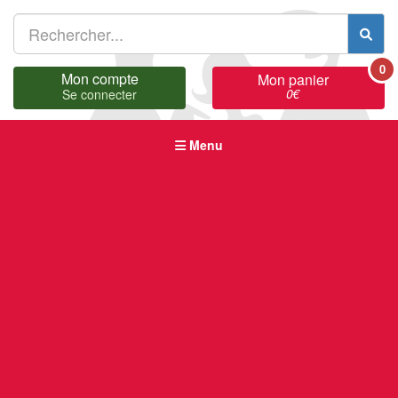
0
Mon compte
Mon panier
0
€
Se connecter
Menu