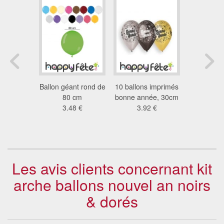
fs étoiles
Ballon géant rond de
10 ballons imprimés
10 ballons
2 €
80 cm
bonne année, 30cm
joyeux ann
3.48 €
3.92 €
30
3.9
Les avis clients concernant kit
arche ballons nouvel an noirs
& dorés