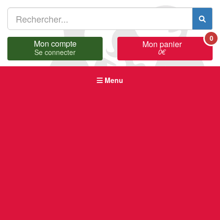
0
Mon compte
Mon panier
0
€
Se connecter
Menu