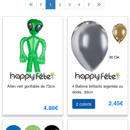
1
2
3
4
Alien vert gonflable de 73cm
4 Ballons brillants argentés ou
dorés, 30cm
2.45€
2 coloris
4.86€