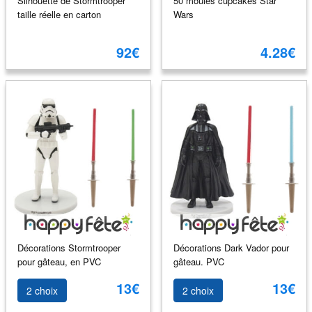
Silhouette de Stormtrooper
50 moules cupcakes Star
taille réelle en carton
Wars
92€
4.28€
Décorations Stormtrooper
Décorations Dark Vador pour
pour gâteau, en PVC
gâteau. PVC
13€
13€
2 choix
2 choix