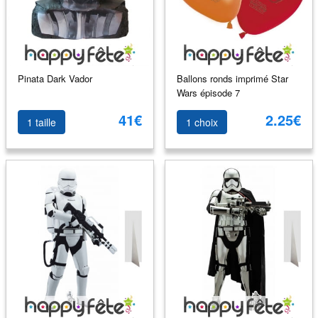
Pinata Dark Vador
Ballons ronds imprimé Star
Wars épisode 7
41€
2.25€
1 taille
1 choix