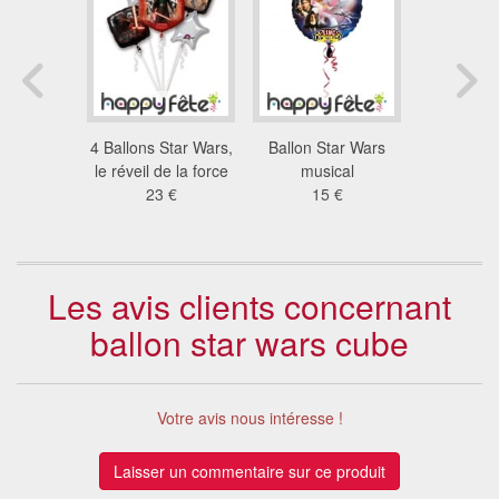
ngers sur
4 Ballons Star Wars,
Ballon Star Wars
8 ballons
ge
le réveil de la force
musical
de 2
1 €
23 €
15 €
2.0
Les avis clients concernant
ballon star wars cube
Votre avis nous intéresse !
Laisser un commentaire sur ce produit