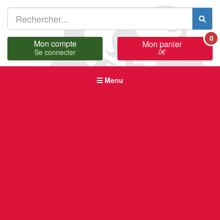
0
Mon compte
Mon panier
0
€
Se connecter
Menu