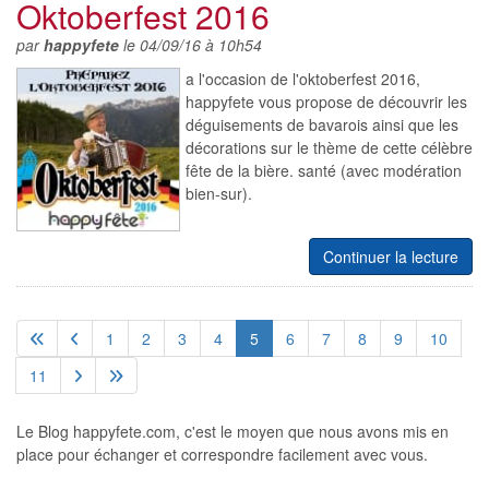
Oktoberfest 2016
par
happyfete
le 04/09/16 à 10h54
a l'occasion de l'oktoberfest 2016,
happyfete vous propose de découvrir les
déguisements de bavarois ainsi que les
décorations sur le thème de cette célèbre
fête de la bière. santé (avec modération
bien-sur).
Continuer la lecture
1
2
3
4
5
6
7
8
9
10
11
Le Blog happyfete.com, c'est le moyen que nous avons mis en
place pour échanger et correspondre facilement avec vous.