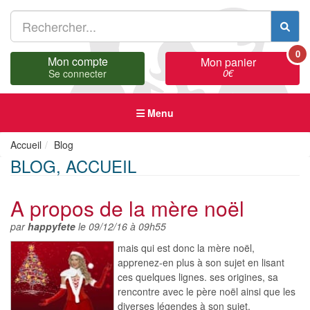
0
Mon compte
Mon panier
0
€
Se connecter
Menu
Accueil
Blog
BLOG, ACCUEIL
A propos de la mère noël
par
happyfete
le 09/12/16 à 09h55
mais qui est donc la mère noël,
apprenez-en plus à son sujet en lisant
ces quelques lignes. ses origines, sa
rencontre avec le père noël ainsi que les
diverses légendes à son sujet.