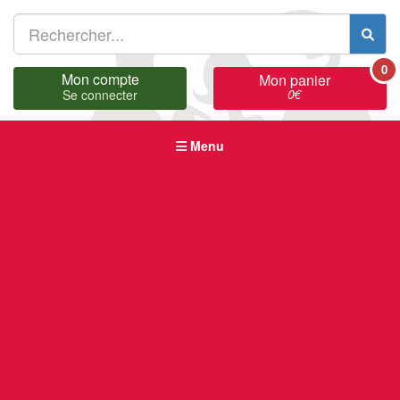
0
Mon compte
Mon panier
0
€
Se connecter
Menu