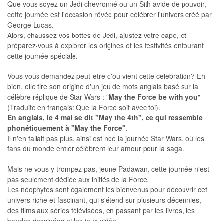
Que vous soyez un Jedi chevronné ou un Sith avide de pouvoir,
cette journée est l'occasion rêvée pour célébrer l'univers créé par
George Lucas.
Alors, chaussez vos bottes de Jedi, ajustez votre cape, et
préparez-vous à explorer les origines et les festivités entourant
cette journée spéciale.
Vous vous demandez peut-être d'où vient cette célébration? Eh
bien, elle tire son origine d'un jeu de mots anglais basé sur la
célèbre réplique de Star Wars : "
May the Force be with you
"
(Traduite en français: Que la Force soit avec toi).
En anglais, le 4 mai se dit "May the 4th", ce qui ressemble
phonétiquement à "May the Force"
.
Il n'en fallait pas plus, ainsi est née la journée Star Wars, où les
fans du monde entier célèbrent leur amour pour la saga.
Mais ne vous y trompez pas, jeune Padawan, cette journée n'est
pas seulement dédiée aux initiés de la Force.
Les néophytes sont également les bienvenus pour découvrir cet
univers riche et fascinant, qui s'étend sur plusieurs décennies,
des films aux séries télévisées, en passant par les livres, les
bandes dessinées et les jeux vidéo.