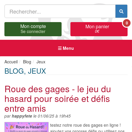
0
Mon compte
Mon panier
0
€
Se connecter
Menu
Accueil
Blog
Jeux
BLOG, JEUX
Roue des gages - le jeu du
hasard pour soirée et défis
entre amis
par
happyfete
le 01/06/25 à 19h45
testez notre roue des gages en ligne !
ajoutez vos propres défis ou utilisez nos