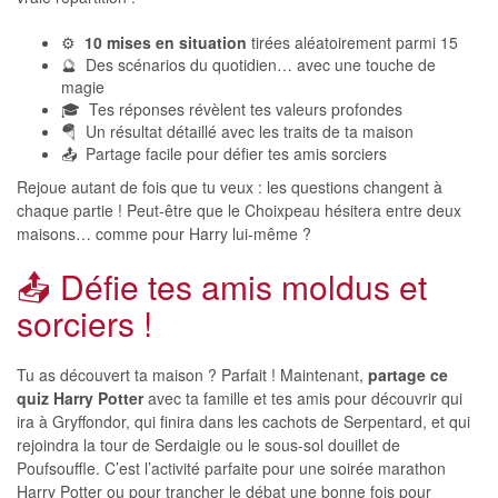
⚙️
10 mises en situation
tirées aléatoirement parmi 15
🔮 Des scénarios du quotidien… avec une touche de
magie
🎓 Tes réponses révèlent tes valeurs profondes
🪂 Un résultat détaillé avec les traits de ta maison
📤 Partage facile pour défier tes amis sorciers
Rejoue autant de fois que tu veux : les questions changent à
chaque partie ! Peut-être que le Choixpeau hésitera entre deux
maisons… comme pour Harry lui-même ?
📤 Défie tes amis moldus et
sorciers !
Tu as découvert ta maison ? Parfait ! Maintenant,
partage ce
quiz Harry Potter
avec ta famille et tes amis pour découvrir qui
ira à Gryffondor, qui finira dans les cachots de Serpentard, et qui
rejoindra la tour de Serdaigle ou le sous-sol douillet de
Poufsouffle. C’est l’activité parfaite pour une soirée marathon
Harry Potter ou pour trancher le débat une bonne fois pour