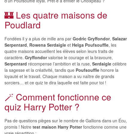
d’un Poufsouffle loyal. Prêt·e à enfiler le Choixpeau ?
🏰 Les quatre maisons de
Poudlard
Fondées il y a plus de mille ans par
Godric Gryffondor
,
Salazar
Serpentard
,
Rowena Serdaigle
et
Helga Poufsouffle
, les
quatre maisons accueillent les élèves selon leurs traits de
caractère.
Gryffondor
valorise le courage et la bravoure,
Serpentard
récompense l’ambition et la ruse,
Serdaigle
célèbre
la sagesse et la créativité, tandis que
Poufsouffle
honore la
loyauté et le travail. Chaque maison a vu naître de grands
sorciers… et ce quiz te dira laquelle est faite pour toi !
🪄 Comment fonctionne ce
quiz Harry Potter ?
Pas de questions pièges sur le nombre de Gallions dans un Écu,
promis ! Notre
test maison Harry Potter
fonctionne comme une
vraie répartition :