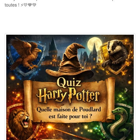
toutes ! ⚡💛💙💚