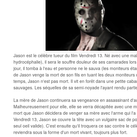
Jason est le célèbre tueur du film Vendredi 13. Né avec une malfo
hydrocéphalie), il sera le souffre douleur de ses camarades lo
jour, il tomba à l'eau et personne ne le sauva (les moniteurs ét
de Jason venge la mort de son fils en tuant les deux moniteurs 
temps, Jason n'est pas mort. Il vit en forêt dans une petite cab
sauvages. Les séquelles de sa semi-noyade l'ayant rendu partie
La mère de Jason continuera sa vengeance en assassinant d'au
Malheureusement pour elle, elle se verra décapitée avec une ma
mort que Jason décidera de venger sa mère avec l'arme qui l'a t
Vendredi 13, Jason se couvre la tête avec un vulgaire sac de p
seul oeil valide). C'est ensuite qu'il troquera ce sac contre le c
reviendra sous la forme d'un mort vivant, toujours plus fort.