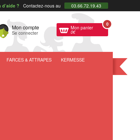
 d’aide ?
Contactez-nous au
03.66.72.19.43
0
Mon compte
Mon panier
0
€
Se connecter
FARCES
& ATTRAPES
KERMESSE