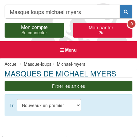
0
Mon compte
Mon panier
0
€
Se connecter
Menu
Accueil
Masque-loups
Michael-myers
MASQUES DE MICHAEL MYERS
Filtrer les articles
Tri: