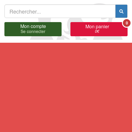
0
Mon compte
Mon panier
0
€
Se connecter