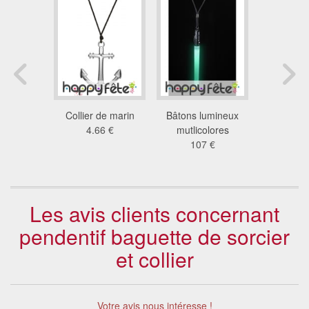
es de mort
Collier de marin
Bâtons lumineux
Collier 
os
4.66 €
mutlicolores
colori
5 €
107 €
2.1
Les avis clients concernant
pendentif baguette de sorcier
et collier
Votre avis nous intéresse !