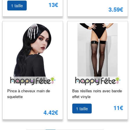
13€
1 taille
3.59€
Pince à cheveux main de
Bas résilles noirs avec bande
squelette
effet vinyle
11€
1 taille
4.42€