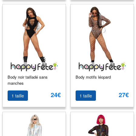
Body noir tailladé sans
Body motifs léopard
manches
24€
27€
1 taille
1 taille