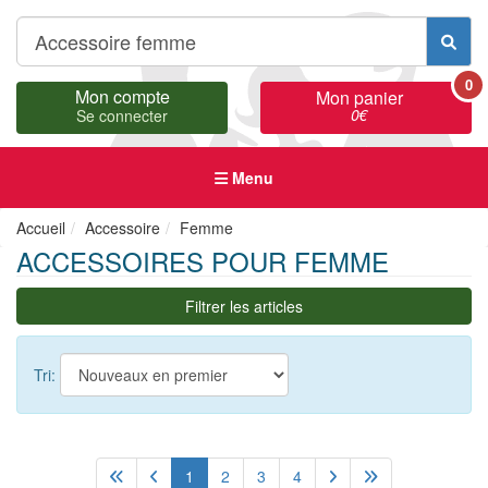
0
Mon compte
Mon panier
0
€
Se connecter
Menu
Accueil
Accessoire
Femme
ACCESSOIRES POUR FEMME
Filtrer les articles
Tri:
1
2
3
4