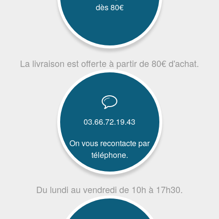
dès 80€
La livraison est offerte à partir de 80€ d'achat.
03.66.72.19.43
On vous recontacte par
téléphone.
Du lundi au vendredi de 10h à 17h30.