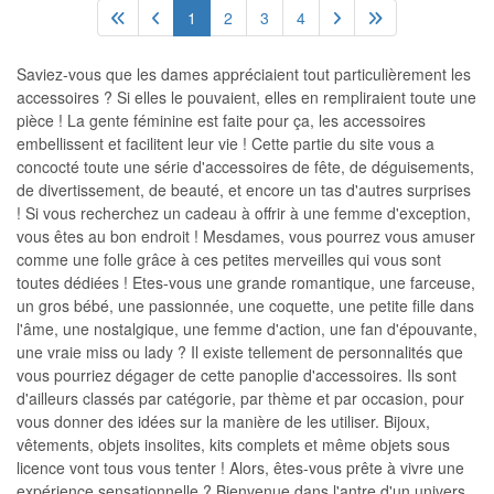
1
2
3
4
Saviez-vous que les dames appréciaient tout particulièrement les
accessoires ? Si elles le pouvaient, elles en rempliraient toute une
pièce ! La gente féminine est faite pour ça, les accessoires
embellissent et facilitent leur vie ! Cette partie du site vous a
concocté toute une série d'accessoires de fête, de déguisements,
de divertissement, de beauté, et encore un tas d'autres surprises
! Si vous recherchez un cadeau à offrir à une femme d'exception,
vous êtes au bon endroit ! Mesdames, vous pourrez vous amuser
comme une folle grâce à ces petites merveilles qui vous sont
toutes dédiées ! Etes-vous une grande romantique, une farceuse,
un gros bébé, une passionnée, une coquette, une petite fille dans
l'âme, une nostalgique, une femme d'action, une fan d'épouvante,
une vraie miss ou lady ? Il existe tellement de personnalités que
vous pourriez dégager de cette panoplie d'accessoires. Ils sont
d'ailleurs classés par catégorie, par thème et par occasion, pour
vous donner des idées sur la manière de les utiliser. Bijoux,
vêtements, objets insolites, kits complets et même objets sous
licence vont tous vous tenter ! Alors, êtes-vous prête à vivre une
expérience sensationnelle ? Bienvenue dans l'antre d'un univers