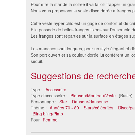
Pour être la star de la soirée il va falloir frapper un gr
Nous vous proposons la veste disco dorée à franges 
Cette veste hyper chic est un gage de confort et de chi
Elle possède de belles franges fixées sur l'ensemble d
Les franges sont réparties sur la surface en étages s
Les manches sont longues, pour un style élégant et di
Son port ouvert et sa couleur dorée lui confèrent un loo
séduit.
Veste disco argentée à franges
Veste d
Suggestions de recherche
pour femme
56 €
Type :
Accessoire
Type d'accessoire :
Blouson/Manteau/Veste
(Buste)
Personnage :
Star
Danseur/danseuse
Thème :
Années 70 - 80
Stars/célébrités
Disco/pai
Bling bling/Pimp
Pour
Femme