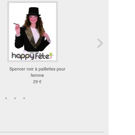
Spencer noir à paillettes pour
Veste disco rose à fr
femme
pour femme
29 €
56 €