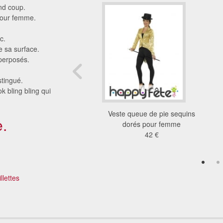
and coup.
pour femme.
c.
e sa surface.
uperposés.
stingué.
k bling bling qui
isco rouge à franges
Veste queue de pie sequins
.
pour femme
dorés pour femme
56 €
42 €
llettes