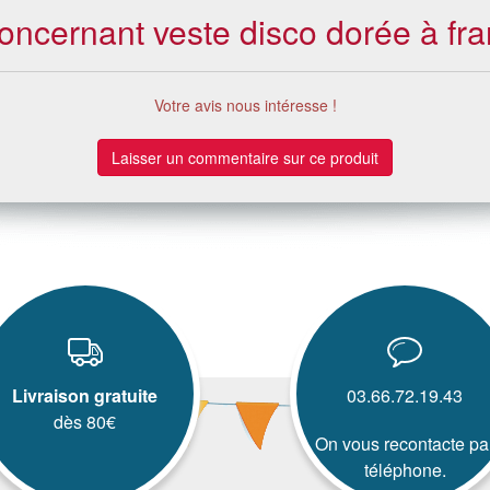
 concernant veste disco dorée à f
Votre avis nous intéresse !
Laisser un commentaire sur ce produit
Livraison gratuite
03.66.72.19.43
dès 80€
On vous recontacte pa
téléphone.