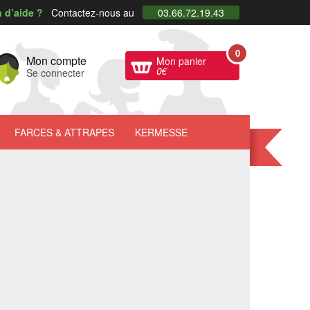
 d’aide ?
Contactez-nous au
03.66.72.19.43
0
Mon compte
Mon panier
0
€
Se connecter
FARCES
& ATTRAPES
KERMESSE