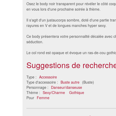
Osez le body noir transparent pour révéler le côté coq
en vous lors d'une prochaine soirée à thème.
Il s'agit d'un justaucorps sombre, doté d'une partie tr
rayures en V et de longues manches hyper sexy.
Ce body présentera votre personnalité décalée avec 
séduction.
Le col rond est opaque et évoque un ras-de-cou gothi
Body noir tailladé sans
Body no
Suggestions de recherche
manches
24 €
Type :
Accessoire
Type d'accessoire :
Buste autre
(Buste)
Personnage :
Danseur/danseuse
Thème :
Sexy/Charme
Gothique
Pour
Femme