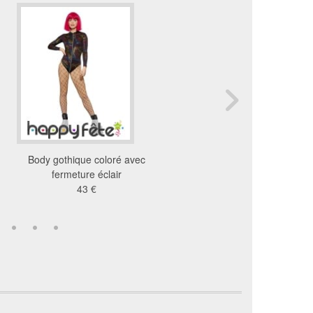
Body gothique coloré avec
Body noir avec une m
fermeture éclair
27 €
43 €