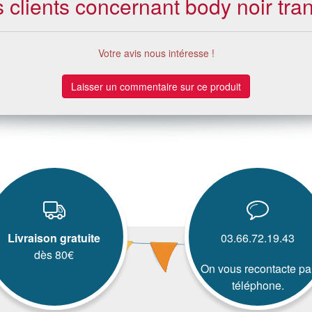
s clients concernant body noir tra
Votre avis nous intéresse !
Laisser un commentaire sur ce produit
Livraison gratuite
03.66.72.19.43
dès 80€
On vous recontacte pa
téléphone.