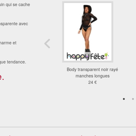
uin qui se cache
ansparente avec
charme et
que tendance.
ir transparent avec
Body transparent noir rayé
.
flammes
manches longues
32 €
24 €