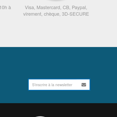
 10h à
Visa, Mastercard, CB, Paypal,
virement, chèque, 3D-SECURE