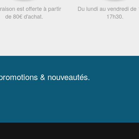
vraison est offerte à partir
Du lundi au vendredi de
de 80€ d'achat.
17h30.
 promotions & nouveautés.