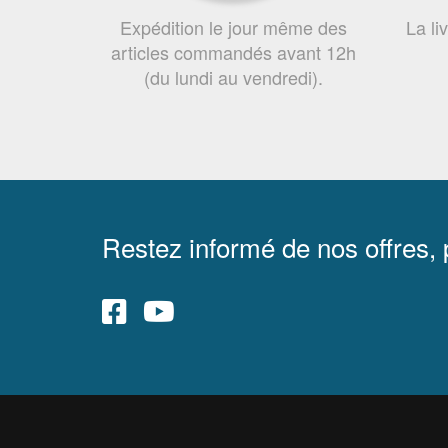
Expédition le jour même des
La li
articles commandés avant 12h
(du lundi au vendredi).
Restez informé de nos offres,