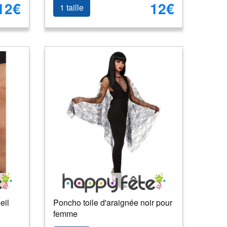
12€
12€
1 taille
eil
Poncho toile d'araignée noir pour
femme