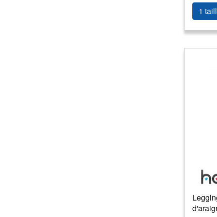
1 tail
Leggin
d'arai