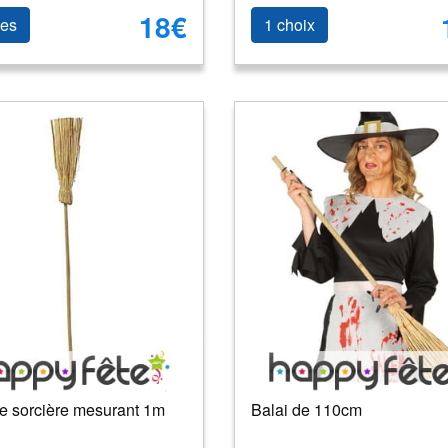
18€
les
1 choix
de sorcière mesurant 1m
Balai de 110cm