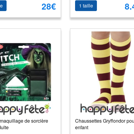
28€
8.
le
1 taille
maquillage de sorcière
Chaussettes Gryffondor pou
ulte
enfant