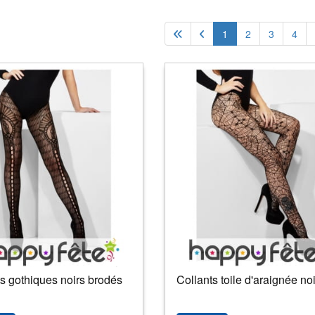
1
2
3
4
s gothiques noirs brodés
Collants toile d'araignée no