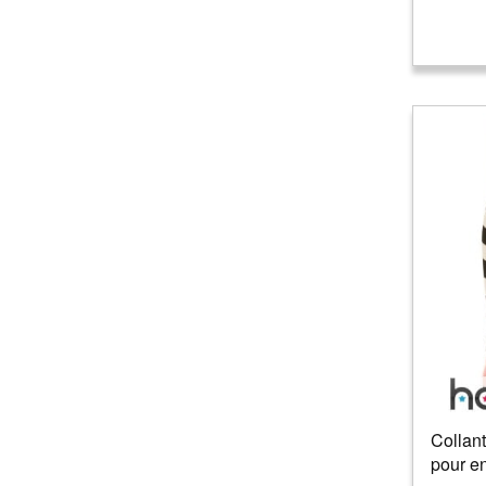
Secretaire
(
1
)
Séducteur/séductrice
(
10
)
Serveur/Serveuse
(
1
)
Squelette
(
3
)
Vampire
(
18
)
Collant
pour en