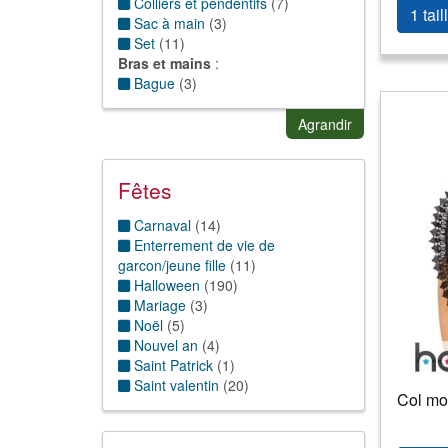
Colliers et pendentifs
(
7
)
1 tail
Sac à main
(
3
)
Set
(
11
)
Bras et mains
:
Bague
(
3
)
Gants
(
9
)
Buste
:
Agrandir
Buste autre
(
2
)
Cape
(
27
)
Chemise
(
1
)
Fêtes
Cravate
(
1
)
Jambes et pieds
:
Carnaval
(
14
)
Bas
(
15
)
Enterrement de vie de
Bottes
(
1
)
garcon/jeune fille
(
11
)
Chaussette
(
2
)
Halloween
(
190
)
Chaussures
(
2
)
Mariage
(
3
)
Collants
(
48
)
Noël
(
5
)
Jupon et tutu
(
11
)
Nouvel an
(
4
)
Leggings
(
1
)
Saint Patrick
(
1
)
Surbottes
(
3
)
Saint valentin
(
20
)
Col mon
Tête
:
Bandanas/Bandeau
(
1
)
Boucles d'oreilles
(
1
)