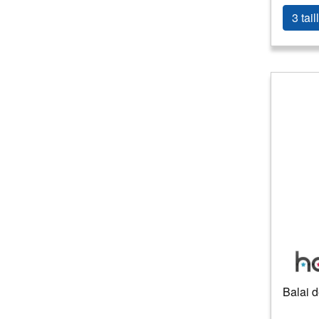
3 tail
Balai 