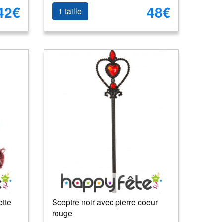
42€
48€
1 taille
ette
Sceptre noir avec pierre coeur
rouge