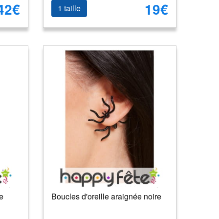
42€
19€
1 taille
e
Boucles d'oreille araignée noire