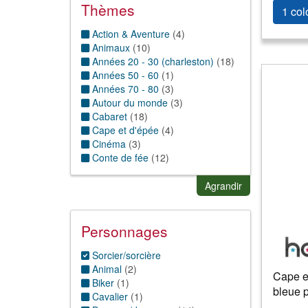
Thèmes
Broche-tete
(
1
)
1 col
Cagoule
(
1
)
Action & Aventure
(
4
)
Couronne et tiare
(
3
)
Animaux
(
10
)
fausses oreilles
(
1
)
Années 20 - 30 (charleston)
(
18
)
Faux nez
(
12
)
Années 50 - 60
(
1
)
Foulard et écharpe
(
2
)
Années 70 - 80
(
3
)
Lunettes
(
4
)
Autour du monde
(
3
)
Serre tête
(
1
)
Cabaret
(
18
)
Tête autre
(
2
)
Cape et d'épée
(
4
)
Cinéma
(
3
)
Conte de fée
(
12
)
Dessins Animés & BD
(
2
)
Disco/paillettes
(
2
)
Agrandir
Egypte
(
1
)
Enfance
(
3
)
Espagne
(
1
)
Personnages
Folklorique
(
1
)
Gothique
(
26
)
Sorcier/sorcière
Grande taille
(
1
)
Animal
(
2
)
Cape e
Hippie thème
(
1
)
Biker
(
1
)
bleue p
Historique
(
7
)
Cavalier
(
1
)