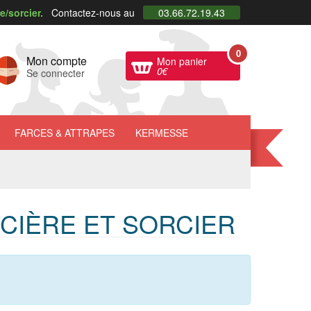
/sorcier.
Contactez-nous au
03.66.72.19.43
0
Mon compte
Mon panier
0
€
Se connecter
FARCES
& ATTRAPES
KERMESSE
CIÈRE ET SORCIER