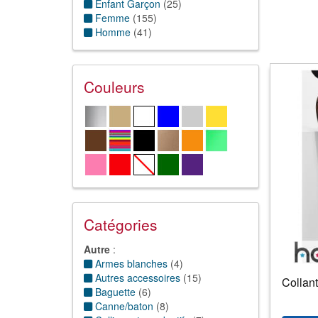
Enfant Garçon
(
25
)
Femme
(
155
)
Homme
(
41
)
Couleurs
Catégories
Autre
:
Armes blanches
(
4
)
Autres accessoires
(
15
)
Collant
Baguette
(
6
)
Canne/baton
(
8
)