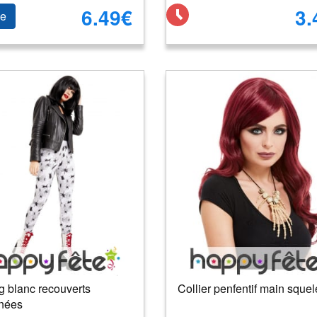
6.49€
3.
le
g blanc recouverts
Collier penfentif main squel
gnées