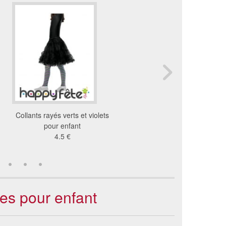
Collants rayés verts et violets
Paire de collants 70 de
pour enfant
140/152
4.5 €
8.09 €
ues pour enfant