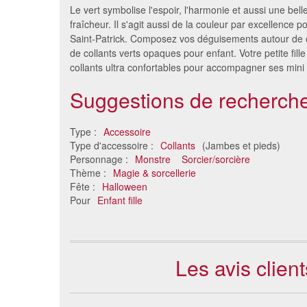
Le vert symbolise l'espoir, l'harmonie et aussi une bell
fraîcheur. Il s'agit aussi de la couleur par excellence p
Saint-Patrick. Composez vos déguisements autour de ce
de collants verts opaques pour enfant. Votre petite fill
collants ultra confortables pour accompagner ses mini
Suggestions de recherche
Type :
Accessoire
Type d'accessoire :
Collants
(Jambes et pieds)
Body manches longues 140
Paire de
Personnage :
Monstre
Sorcier/sorcière
deniers 116/128
Thème :
Magie & sorcellerie
19 €
Fête :
Halloween
Pour
Enfant fille
Les avis clien