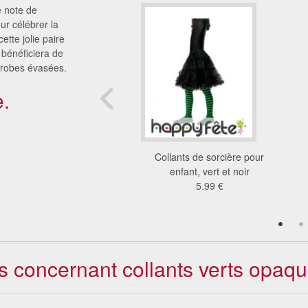
e note de
our célébrer la
tte jolie paire
e bénéficiera de
 robes évasées.
.
 collants 70 deniers
Collants de sorcière pour
116/128
enfant, vert et noir
5.49 €
5.99 €
ts concernant collants verts opaq