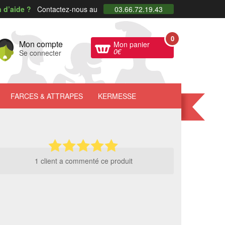
 d’aide ?
Contactez-nous au
03.66.72.19.43
0
Mon compte
Mon panier
0
€
Se connecter
FARCES
& ATTRAPES
KERMESSE
1 client a commenté ce produit