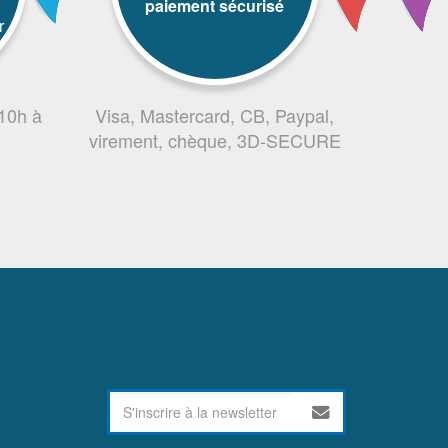
paiement sécurisé
r
 10h à
Visa, Mastercard, CB, Paypal,
virement, chèque, 3D-SECURE