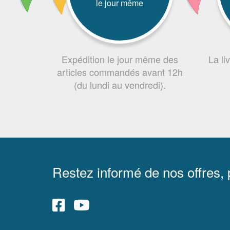
le jour même
Expédition le jour même des
La li
articles commandés avant 12h
(du lundi au vendredi).
Restez informé de nos offres,