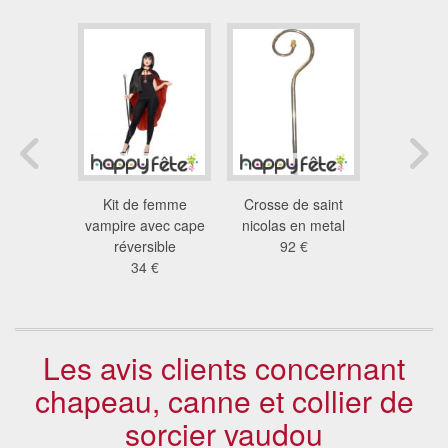
 de roi
Kit de femme
Crosse de saint
Bâton 
9 €
vampire avec cape
nicolas en metal
9.6
réversible
92 €
34 €
Les avis clients concernant
chapeau, canne et collier de
sorcier vaudou