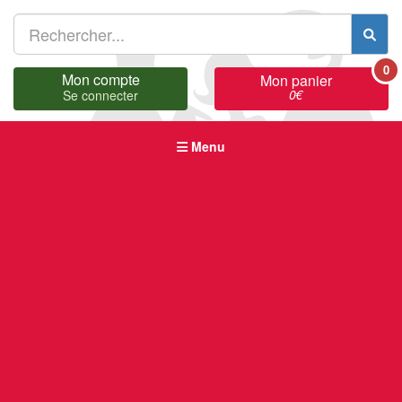
0
Mon compte
Mon panier
0
€
Se connecter
Menu