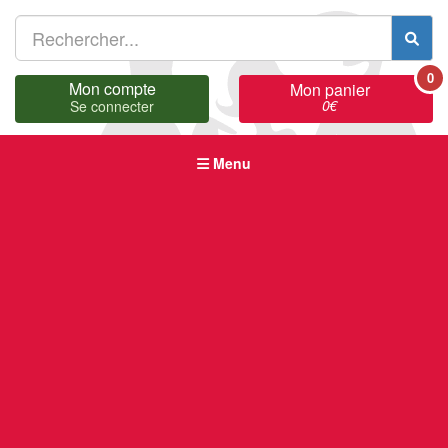
0
Mon compte
Mon panier
0
€
Se connecter
Menu