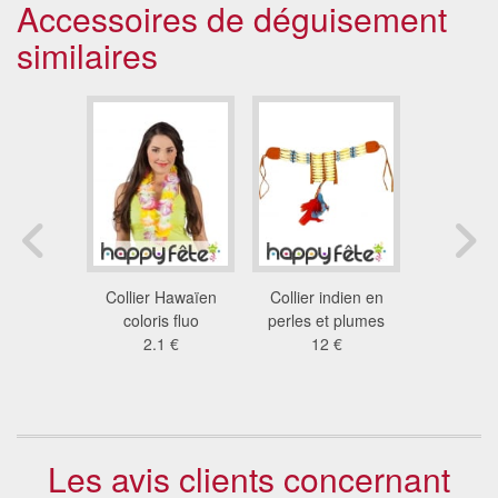
Accessoires de déguisement
similaires
s gagnant
Collier Hawaïen
Collier indien en
Bâtons l
tricolore
coloris fluo
perles et plumes
mutlic
cais
2.1 €
12 €
107
 €
Les avis clients concernant