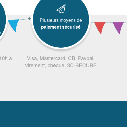
Plusieurs moyens de
paiement sécurisé
r
 10h à
Visa, Mastercard, CB, Paypal,
virement, chèque, 3D-SECURE