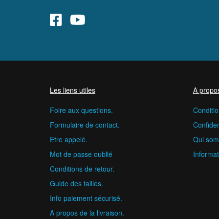
Les liens utiles
A propo
Foire aux questions.
Conditio
Formulaire de contact.
Confident
Etre appelé.
Qui som
Mot de passe oublié
Informat
Conditions de retour.
Guide des tailles.
Info paiement sécurisé.
A propos de la livraison.