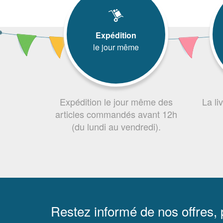
Expédition
le jour même
Expédition le jour même des
La li
articles commandés avant 12h
(du lundi au vendredi).
Restez informé de nos offres,