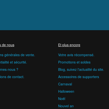
s de nous
Et plus encore
ns générales de vente.
Votre avis récompensé.
ialité et sécurité.
Promotions et soldes
mes-nous ?
Blog, suivez l'actualité du site.
ions de contact.
Accessoires de supporters
Carnaval
Halloween
Noël
Nouvel an