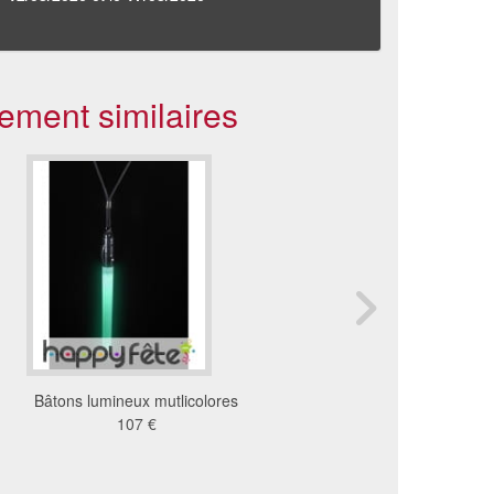
ement similaires
Bâtons lumineux mutlicolores
Collier indien en perle
107 €
plumes
12 €