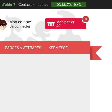
 d’aide ?
Contactez-nous au
03.66.72.19.43
0
Mon compte
Mon panier
0
€
Se connecter
FARCES
& ATTRAPES
KERMESSE