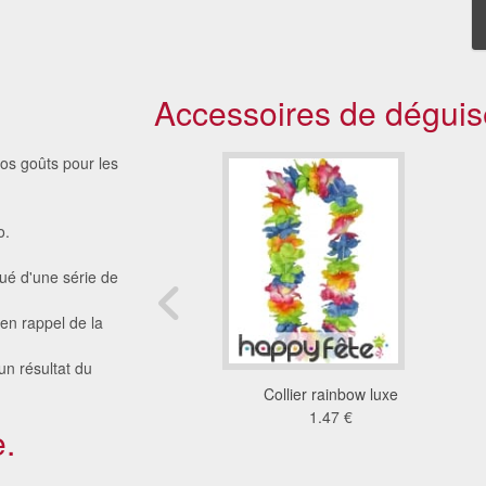
Accessoires de déguis
vos goûts pour les
o.
tué d'une série de
en rappel de la
un résultat du
r lumineux brillant
Collier rainbow luxe
2.79 €
1.47 €
.