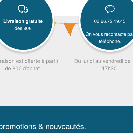
Livraison gratuite
03.66.72.19.43
dès 80€
On vous recontacte pa
téléphone.
vraison est offerte à partir
Du lundi au vendredi de
de 80€ d'achat.
17h30.
 promotions & nouveautés.