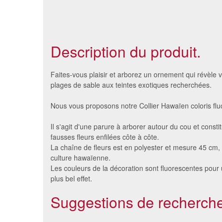
Description du produit.
Faites-vous plaisir et arborez un ornement qui révèle 
plages de sable aux teintes exotiques recherchées.
Nous vous proposons notre Collier Hawaïen coloris flu
Il s'agit d'une parure à arborer autour du cou et consti
fausses fleurs enfilées côte à côte.
La chaîne de fleurs est en polyester et mesure 45 cm, 
culture hawaïenne.
Les couleurs de la décoration sont fluorescentes pour 
plus bel effet.
6 médailles gagnant et ruban
Collie
tricolore francais
Suggestions de recherche
4.2 €