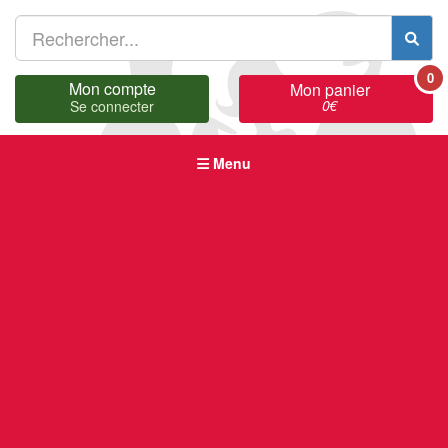
0
Mon compte
Mon panier
0
€
Se connecter
Menu