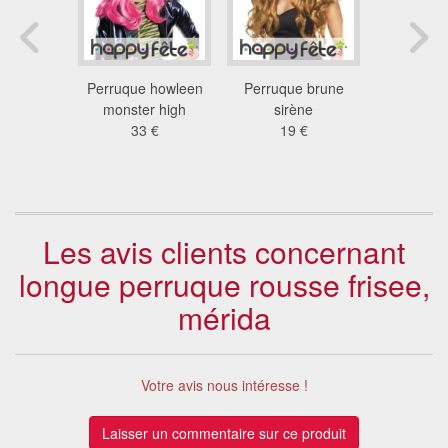
erruque
Perruque howleen
Perruque brune
Longue p
piratesse
monster high
sirène
ondulée mu
andeau
33 €
19 €
46
 €
Les avis clients concernant
longue perruque rousse frisee,
mérida
Votre avis nous intéresse !
Laisser un commentaire sur ce produit