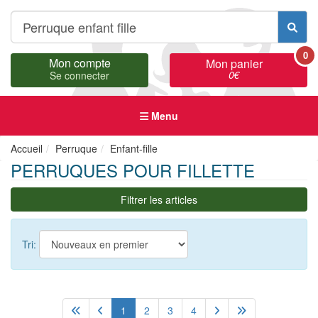
0
Mon compte
Mon panier
0
€
Se connecter
Menu
Accueil
Perruque
Enfant-fille
PERRUQUES POUR FILLETTE
Filtrer les articles
Tri:
1
2
3
4