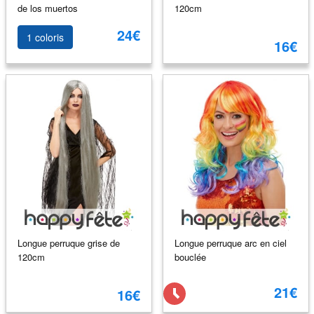
de los muertos
120cm
24€
1 coloris
16€
Longue perruque grise de
Longue perruque arc en ciel
120cm
bouclée
21€
16€