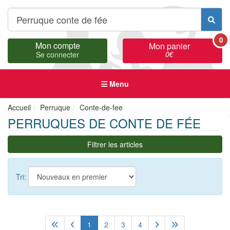
0
Mon compte
Mon panier
0
€
Se connecter
Menu
Accueil
Perruque
Conte-de-fee
PERRUQUES DE CONTE DE FÉE
Filtrer les articles
Tri:
1
2
3
4