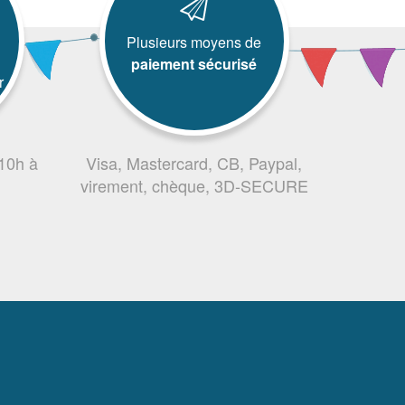
Plusieurs moyens de
paiement sécurisé
r
 10h à
Visa, Mastercard, CB, Paypal,
virement, chèque, 3D-SECURE