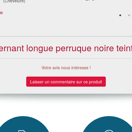
é
(Chevelure)
ie
ernant longue perruque noire tein
Votre avis nous intéresse !
Laisser un commentaire sur ce produit