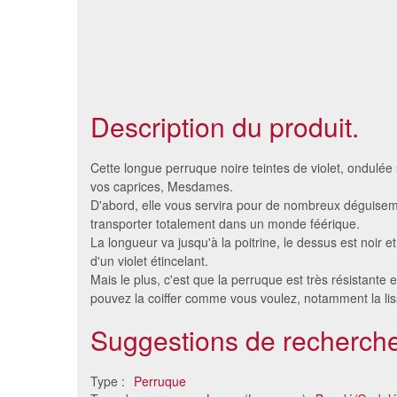
Description du produit.
Cette longue perruque noire teintes de violet, ondulée
vos caprices, Mesdames.
D'abord, elle vous servira pour de nombreux déguise
transporter totalement dans un monde féérique.
La longueur va jusqu'à la poitrine, le dessus est noir et
d'un violet étincelant.
Mais le plus, c'est que la perruque est très résistante 
pouvez la coiffer comme vous voulez, notamment la liss
Suggestions de recherche
Longue perruque noire de
Perr
piratesse avec bandeau
Type :
Perruque
13 €