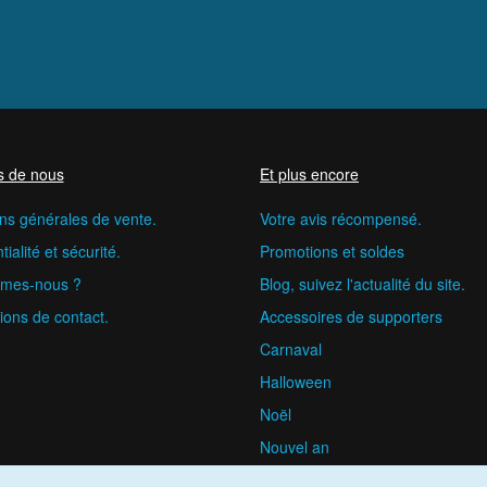
s de nous
Et plus encore
ns générales de vente.
Votre avis récompensé.
ialité et sécurité.
Promotions et soldes
mes-nous ?
Blog, suivez l'actualité du site.
ions de contact.
Accessoires de supporters
Carnaval
Halloween
Noël
Nouvel an
happyfete.com © 2026