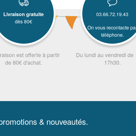
Livraison gratuite
03.66.72.19.43
dès 80€
On vous recontacte pa
téléphone.
vraison est offerte à partir
Du lundi au vendredi de
de 80€ d'achat.
17h30.
 promotions & nouveautés.