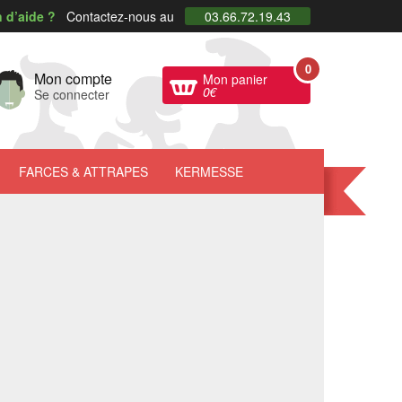
 d’aide ?
Contactez-nous au
03.66.72.19.43
0
Mon compte
Mon panier
0
€
Se connecter
FARCES
& ATTRAPES
KERMESSE