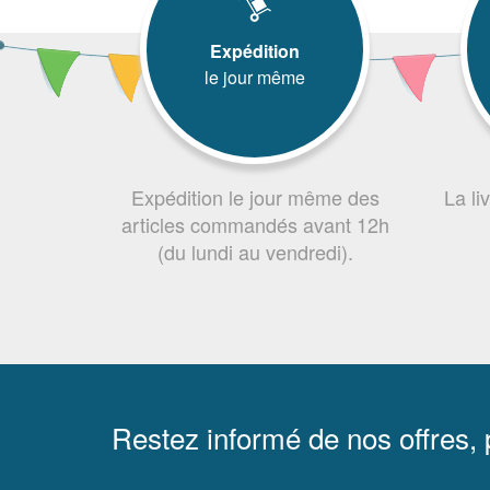
Expédition
le jour même
Expédition le jour même des
La li
articles commandés avant 12h
(du lundi au vendredi).
Restez informé de nos offres,