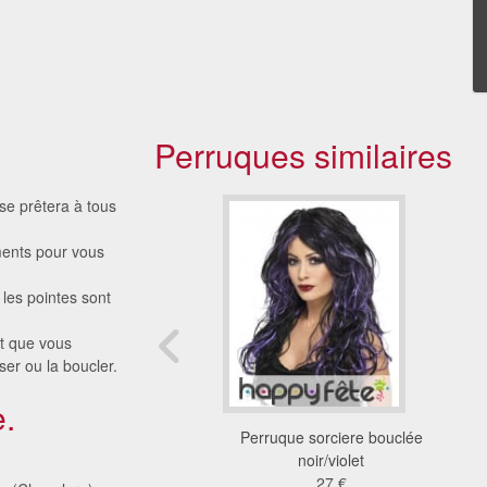
Perruques similaires
 se prêtera à tous
ments pour vous
 les pointes sont
et que vous
er ou la boucler.
.
uque ange noire
Perruque sorciere bouclée
25 €
noir/violet
27 €