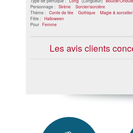
Type de perruque :
Long
(Longueur)
Bouclé/Ondul
Personnage :
Sirène
Sorcier/sorcière
Thème :
Conte de fée
Gothique
Magie & sorceller
Fête :
Halloween
Pour
Femme
Les avis clients conc