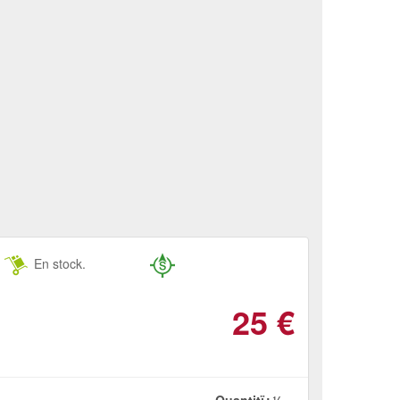
En stock.
25
€