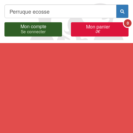
0
Mon compte
Mon panier
0
€
Se connecter