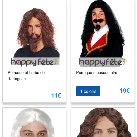
Perruque et barbe de
Perruque mousquetaire
d'artagnan
19€
1 coloris
11€