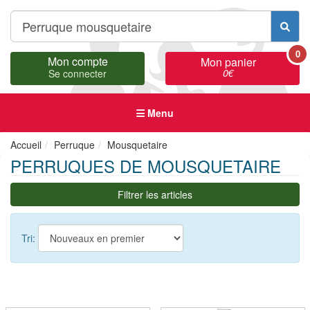
0
Mon compte
Mon panier
0
€
Se connecter
Menu
Accueil
Perruque
Mousquetaire
PERRUQUES DE MOUSQUETAIRE
Filtrer les articles
Tri: