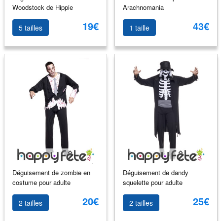
Woodstock de Hippie
Arachnomania
19€
43€
5 tailles
1 taille
Déguisement de zombie en
Déguisement de dandy
costume pour adulte
squelette pour adulte
20€
25€
2 tailles
2 tailles