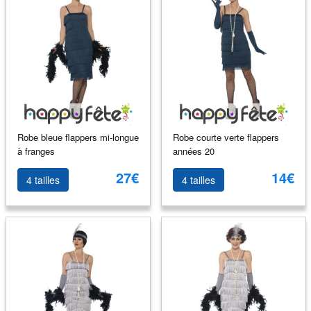
Robe bleue flappers mi-longue
Robe courte verte flappers
à franges
années 20
27€
14€
4 tailles
4 tailles