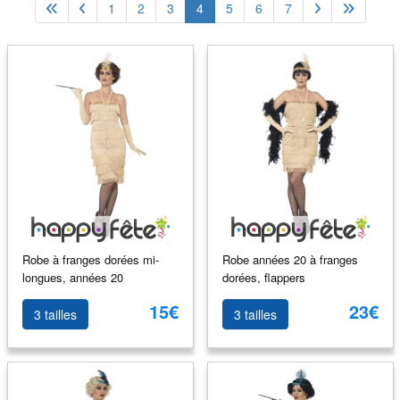
1
2
3
4
5
6
7
Robe à franges dorées mi-
Robe années 20 à franges
longues, années 20
dorées, flappers
15€
23€
3 tailles
3 tailles