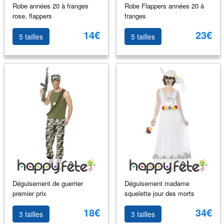
Robe années 20 à franges
Robe Flappers années 20 à
rose, flappers
franges
14€
23€
5 tailles
5 tailles
Déguisement de guerrier
Déguisement madame
premier prix
squelette jour des morts
18€
34€
3 tailles
3 tailles