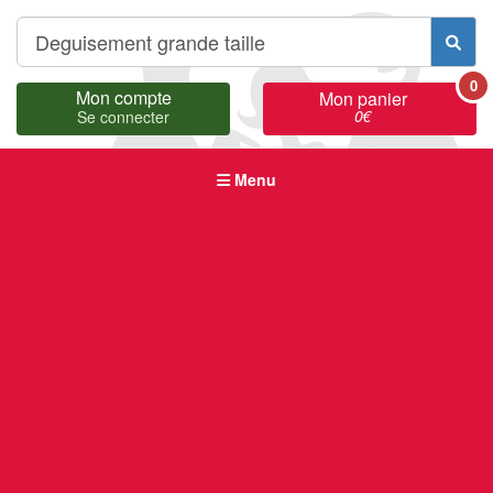
0
Mon compte
Mon panier
0
€
Se connecter
Menu