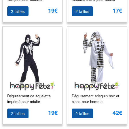
19€
17€
2 tailles
2 tailles
Déguisement de squelette
Déguisement arlequin noir et
imprimé pour adulte
blanc pour homme
19€
42€
2 tailles
2 tailles