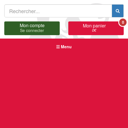
0
Mon compte
Mon panier
0
€
Se connecter
Menu