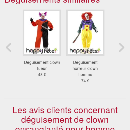
ement
Déguisement clown
Déguisement
Costume 
own tueur
tueur
horreur clown
peau de
 €
48 €
homme
terrif
74 €
64
Les avis clients concernant
déguisement de clown
ensanglanté pour homme