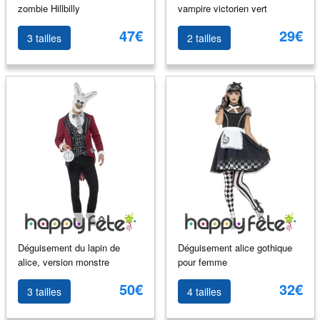
zombie Hillbilly
vampire victorien vert
47€
29€
3 tailles
2 tailles
Déguisement du lapin de
Déguisement alice gothique
alice, version monstre
pour femme
50€
32€
3 tailles
4 tailles