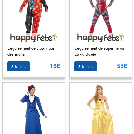
Déguisement de clown jour
Déguisement de super héros
des morts
David Bowie
16€
55€
3 tailles
3 tailles