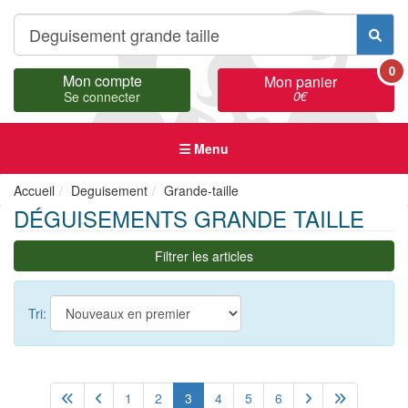
0
Mon compte
Mon panier
0
€
Se connecter
Menu
Accueil
Deguisement
Grande-taille
DÉGUISEMENTS GRANDE TAILLE
Filtrer les articles
Tri:
1
2
3
4
5
6