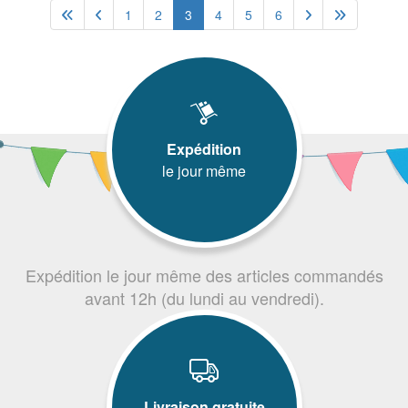
1
2
3
4
5
6
Expédition
le jour même
Expédition le jour même des articles commandés
avant 12h (du lundi au vendredi).
Livraison gratuite