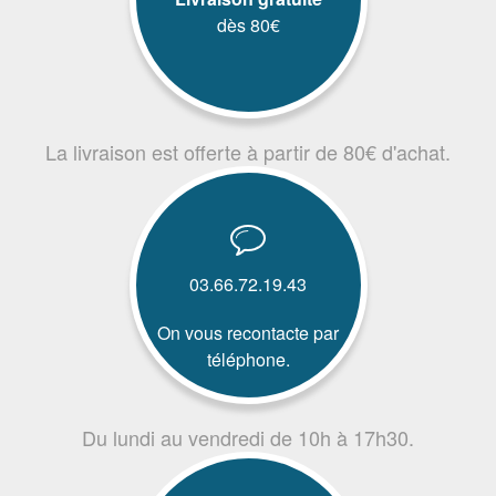
dès 80€
La livraison est offerte à partir de 80€ d'achat.
03.66.72.19.43
On vous recontacte par
téléphone.
Du lundi au vendredi de 10h à 17h30.