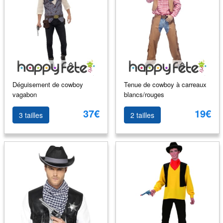
Déguisement de cowboy
Tenue de cowboy à carreaux
vagabon
blancs/rouges
37€
19€
3 tailles
2 tailles