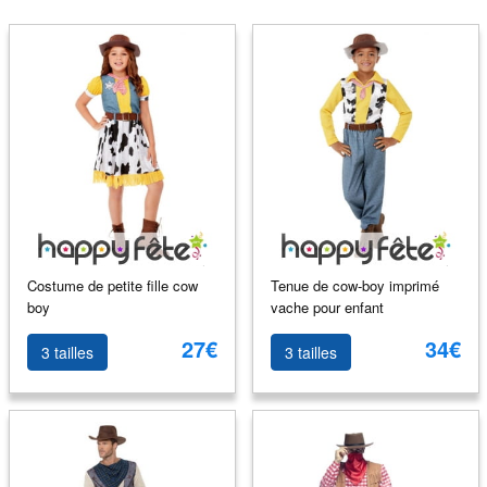
Costume de petite fille cow
Tenue de cow-boy imprimé
boy
vache pour enfant
27€
34€
3 tailles
3 tailles