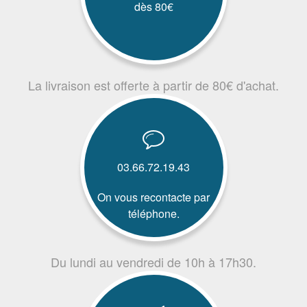
dès 80€
La livraison est offerte à partir de 80€ d'achat.
03.66.72.19.43
On vous recontacte par
téléphone.
Du lundi au vendredi de 10h à 17h30.