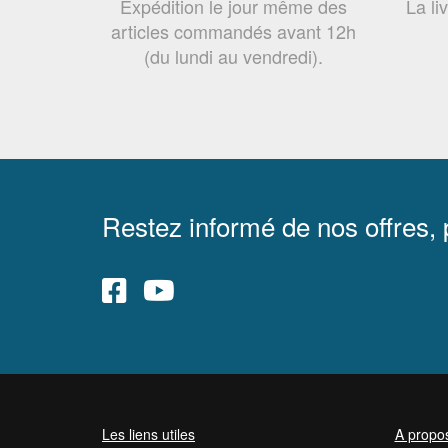
Expédition le jour même des
La li
articles commandés avant 12h
(du lundi au vendredi).
Restez informé de nos offres,
Les liens utiles
A propo