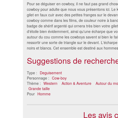
Pour se déguiser en cowboy, il ne faut pas grand chose,
cowboy pour adulte que nous vous présentons ici. Le 
gilet en faux cuir avec des petites franges sur le deva
cowboy comme dans les films, de couleur noire à band
badge de shérif argenté qui ornera très bien votre gile
d'étoile bien évidemment, ainsi qu'une écharpe que v
autour du cou comme les cowboys savent si bien le fair
ressortir une sorte de triangle sur le devant. L'écharp
noirs et blancs. Cet ensemble est destiné aux hommes
Suggestions de recherche
Costume Lucky Luc
Tenue d
26 €
b
Type :
Deguisement
Personnage :
Cow-boy
Thème :
Western
Action & Aventure
Autour du m
Grande taille
Pour
Homme
Les avis 