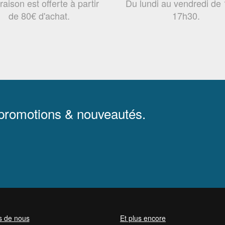
vraison est offerte à partir
Du lundi au vendredi de
de 80€ d'achat.
17h30.
 promotions & nouveautés.
s de nous
Et plus encore