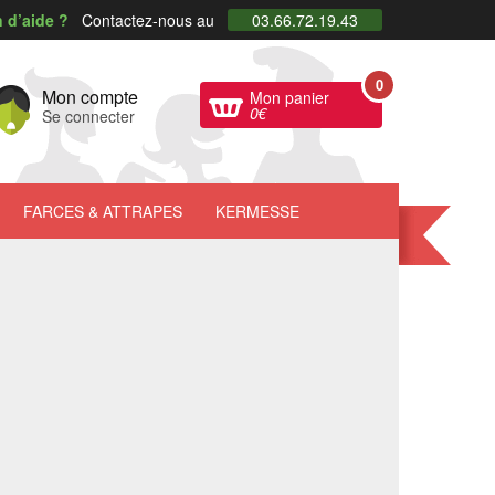
 d’aide ?
Contactez-nous au
03.66.72.19.43
0
Mon compte
Mon panier
0
€
Se connecter
FARCES
& ATTRAPES
KERMESSE