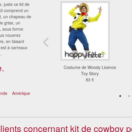
 juste ce kit de
kit comprend un
nt, un chapeau de
e grise, un
t, sous forme
ous nouerez
e, en faisant
e est à carreaux
.
.
e cowboy à carreaux
Costume de Woody Licence
lancs/rouges
Toy Story
27 €
83 €
onde
Amérique
clients concernant kit de cowboy p