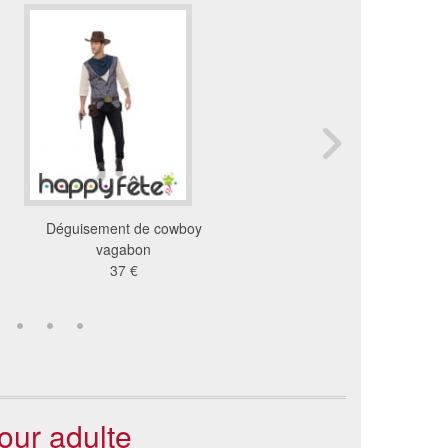
Déguisement de cowboy
Costume de cow-boy 
vagabon
30 €
37 €
our adulte