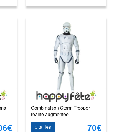
sma
Combinaison Storm Trooper
réalité augmentée
06€
70€
3 tailles