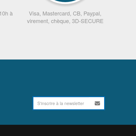
 10h à
Visa, Mastercard, CB, Paypal,
virement, chèque, 3D-SECURE