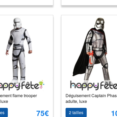
ement flame trooper
Déguisement Captain Pha
 luxe
adulte, luxe
75€
1
les
2 tailles