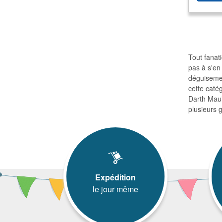
Tout fanat
pas à s'en
déguisemen
cette caté
Darth Maul
plusieurs g
Expédition
le jour même