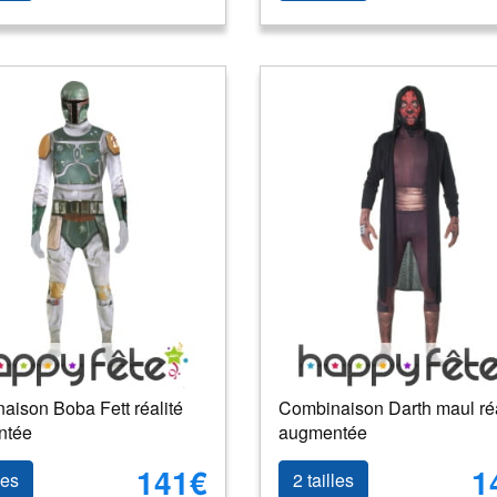
aison Boba Fett réalité
Combinaison Darth maul réa
ntée
augmentée
141€
1
les
2 tailles