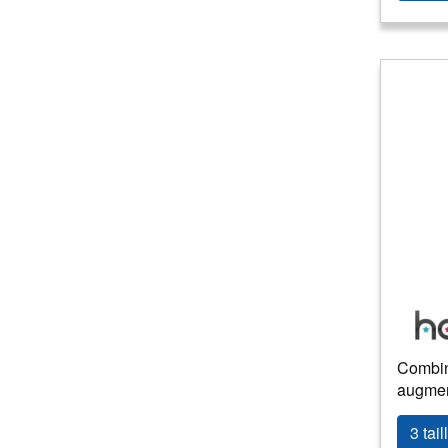
Combin
augme
3 tail