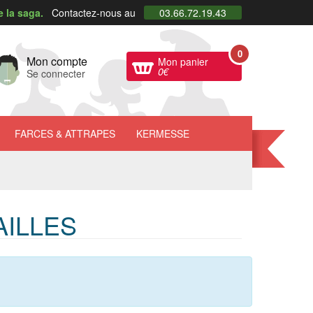
e la saga.
Contactez-nous au
03.66.72.19.43
0
Mon compte
Mon panier
0
€
Se connecter
FARCES
& ATTRAPES
KERMESSE
ILLES