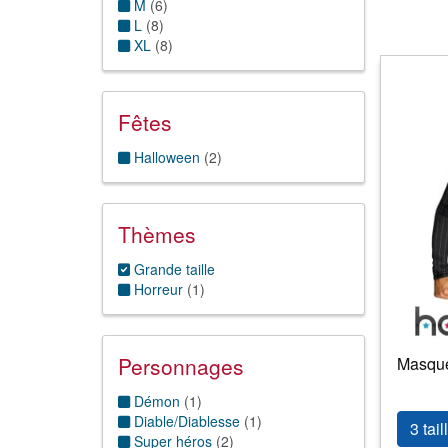
M
(
6
)
L
(
8
)
XL
(
8
)
Fêtes
Halloween
(
2
)
Thèmes
Grande taille
Horreur
(
1
)
Personnages
Masque 
Démon
(
1
)
Diable/Diablesse
(
1
)
3 tail
Super héros
(
2
)