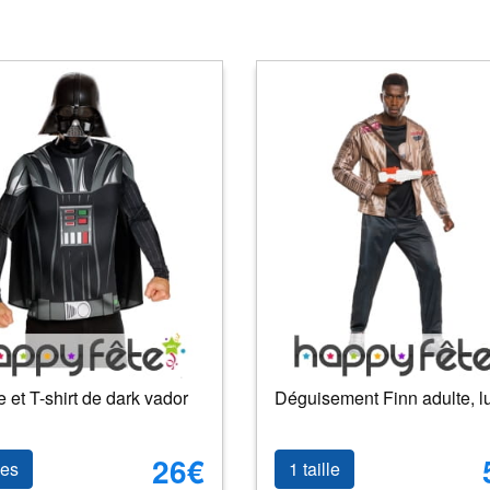
et T-shirt de dark vador
Déguisement Finn adulte, l
26€
les
1 taille