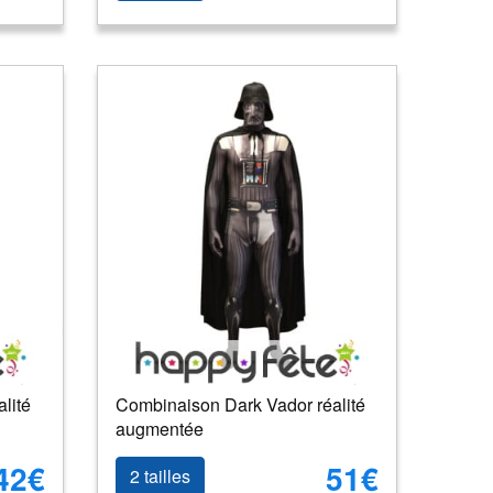
lité
Combinaison Dark Vador réalité
augmentée
42€
51€
2 tailles