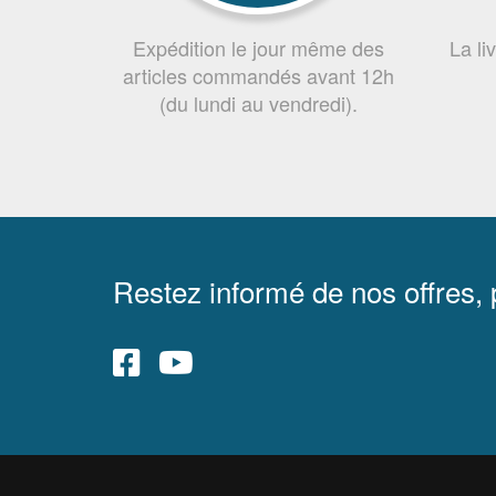
Expédition le jour même des
La li
articles commandés avant 12h
(du lundi au vendredi).
Restez informé de nos offres,