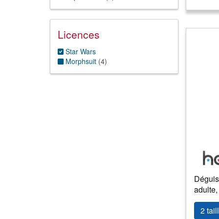
Licences
Star Wars
Morphsuit
(
4
)
Déguis
adulte,
2 tail