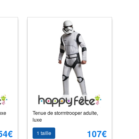
uxe
Tenue de stormtrooper adulte,
luxe
54€
107€
1 taille