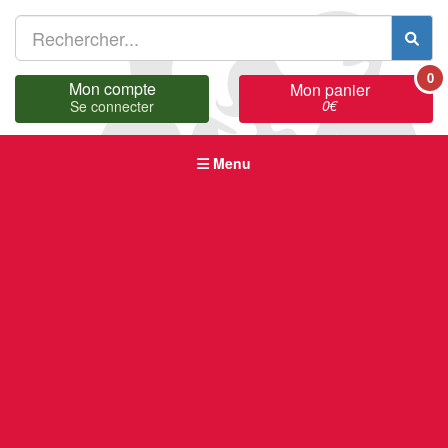
0
Mon compte
Mon panier
0
€
Se connecter
Menu