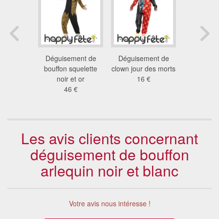
ement
Déguisement de
Déguisement de
Déguise
 clown
bouffon squelette
clown jour des morts
clown ens
mme
noir et or
16 €
pour 
 €
46 €
23
Les avis clients concernant
déguisement de bouffon
arlequin noir et blanc
Votre avis nous intéresse !