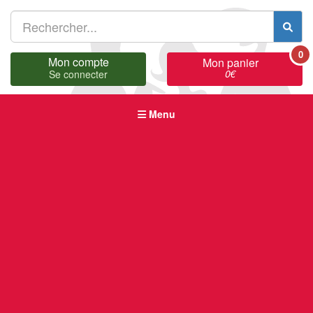
0
Mon compte
Mon panier
0
€
Se connecter
Menu