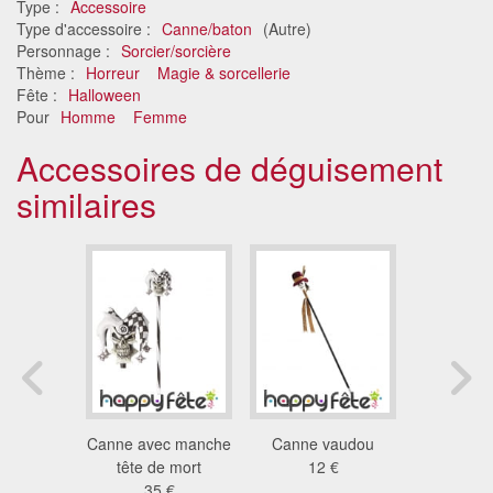
Type :
Accessoire
Type d'accessoire :
Canne/baton
(Autre)
Personnage :
Sorcier/sorcière
Thème :
Horreur
Magie & sorcellerie
Fête :
Halloween
Pour
Homme
Femme
Accessoires de déguisement
similaires
mbou de
Canne avec manche
Canne vaudou
Bâton dr
lard
tête de mort
12 €
sorcier 
 €
35 €
39