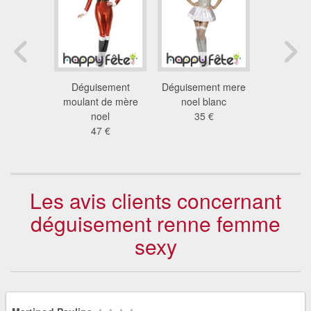
ent fée
Déguisement
Déguisement mere
Déguiseme
er
moulant de mère
noel blanc
d'e
 €
noel
35 €
35
47 €
Les avis clients concernant
déguisement renne femme
sexy