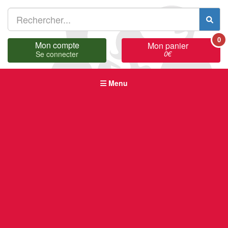
0
Mon compte
Mon panier
0
€
Se connecter
Menu