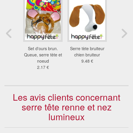
 de singe
Set d'ours brun.
Serre tète bruiteur
Serre tè
teur
Queue, serre tète et
chien bruiteur
brui
8 €
noeud
9.48 €
9.4
2.17 €
Les avis clients concernant
serre tête renne et nez
lumineux