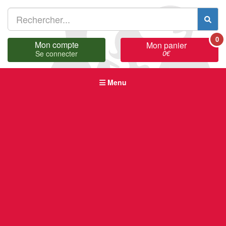
0
Mon compte
Mon panier
0
€
Se connecter
Menu