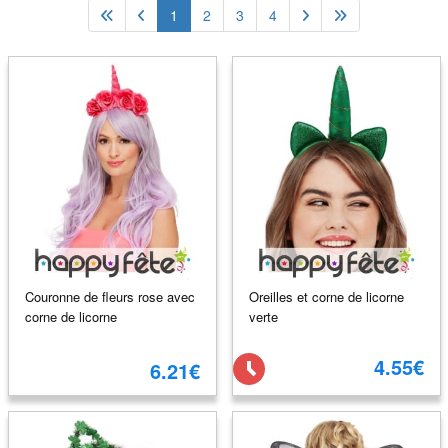
1
2
3
4
Couronne de fleurs rose avec
Oreilles et corne de licorne
corne de licorne
verte
4.55€
6.21€