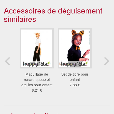
Accessoires de déguisement
similaires
our enfant
Maquillage de
Set de tigre pour
Set de la
8 €
renard queue et
enfant
enf
oreilles pour enfant
7.88 €
8.6
8.21 €