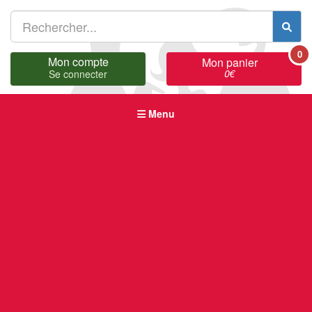
0
Mon compte
Mon panier
0
€
Se connecter
Menu