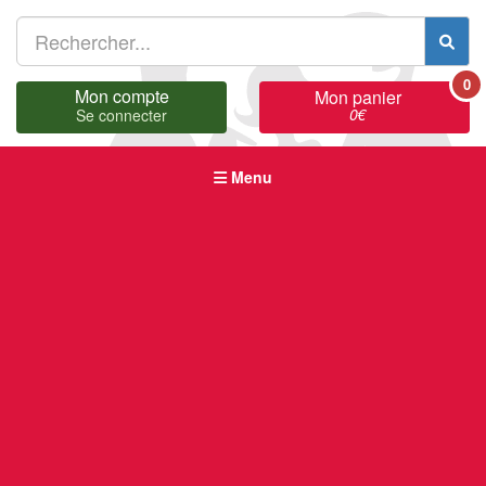
0
Mon compte
Mon panier
0
€
Se connecter
Menu