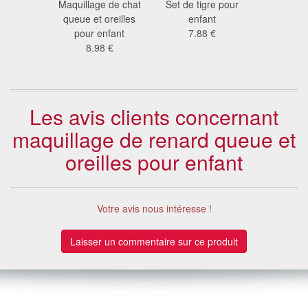
hat pour
Maquillage de chat
Set de tigre pour
Set de la
ant
queue et oreilles
enfant
enf
5 €
pour enfant
7.88 €
8.6
8.98 €
Les avis clients concernant
maquillage de renard queue et
oreilles pour enfant
Votre avis nous intéresse !
Laisser un commentaire sur ce produit