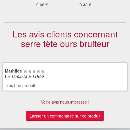
8 €
9.48 €
9.48 €
9.4
Les avis clients concernant
serre tète ours bruiteur
Mathilde
Le
16/04/14 à 11h22
Très bon produit
Votre avis nous intéresse !
Laisser un commentaire sur ce produit