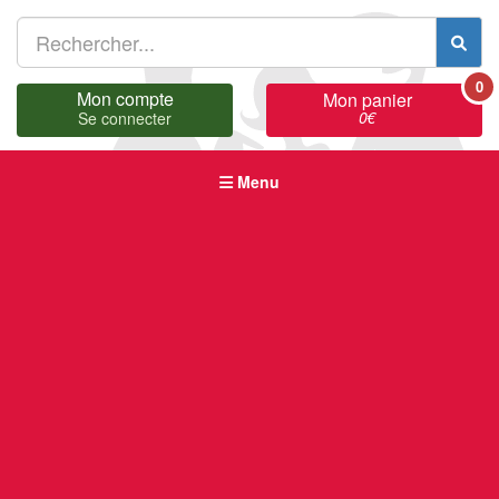
0
Mon compte
Mon panier
0
€
Se connecter
Menu