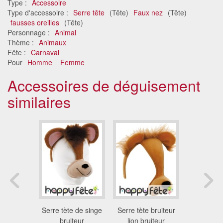
Type :
Accessoire
Type d'accessoire :
Serre tête
(Tête)
Faux nez
(Tête)
fausses oreilles
(Tête)
Personnage :
Animal
Thème :
Animaux
Fête :
Carnaval
Pour
Homme
Femme
Accessoires de déguisement
similaires
 bruiteur
Serre tète de singe
Serre tète bruiteur
Serre tète
ruiteur
bruiteur
lion bruiteur
souris b