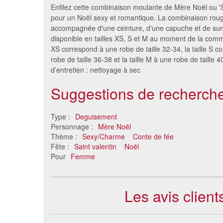
Enfilez cette combinaison moulante de Mère Noël ou '
pour un Noël sexy et romantique. La combinaison roug
accompagnée d'une ceinture, d'une capuche et de surb
disponible en tailles XS, S et M au moment de la comm
XS correspond à une robe de taille 32-34, la taille S 
robe de taille 36-38 et la taille M à une robe de taille
d’entretien : nettoyage à sec
Suggestions de recherche
Deguisement d'elf à paillette
Dégu
Type :
Deguisement
pour femme
Personnage :
Mère Noël
40 €
Thème :
Sexy/Charme
Conte de fée
Fête :
Saint valentin
Noël
Pour
Femme
Les avis clien