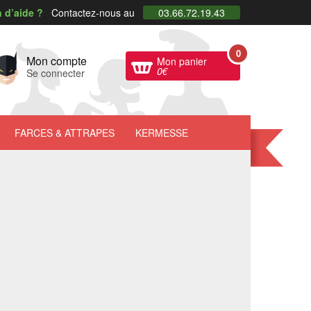
 d’aide ?
Contactez-nous au
03.66.72.19.43
0
Mon compte
Mon panier
0
€
Se connecter
FARCES
& ATTRAPES
KERMESSE