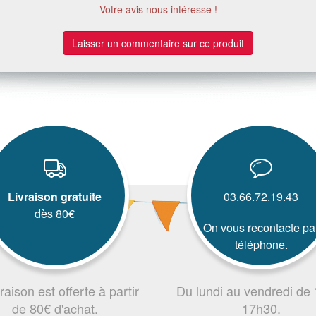
Votre avis nous intéresse !
Laisser un commentaire sur ce produit
Livraison gratuite
03.66.72.19.43
dès 80€
On vous recontacte pa
téléphone.
vraison est offerte à partir
Du lundi au vendredi de
de 80€ d'achat.
17h30.