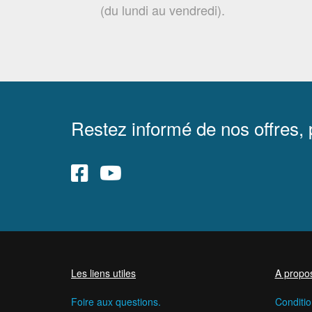
(du lundi au vendredi).
Restez informé de nos offres,
Les liens utiles
A propo
Foire aux questions.
Conditio