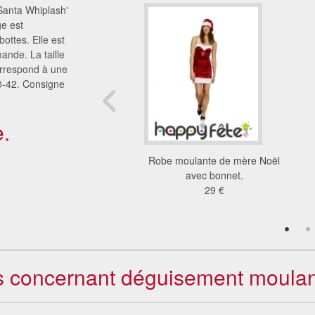
Santa Whiplash'
e est
ottes. Elle est
ande. La taille
correspond à une
 40-42. Consigne
.
isement fée hiver
Robe moulante de mère Noël
40 €
avec bonnet.
29 €
ts concernant déguisement moula