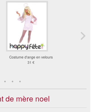
Costume d'ange en velours
Déguisement aide pere
31 €
sexy
19 €
nt de mère noel