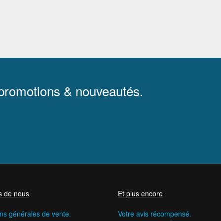
 promotions & nouveautés.
s de nous
Et plus encore
ns générales de vente.
Votre avis récompensé.