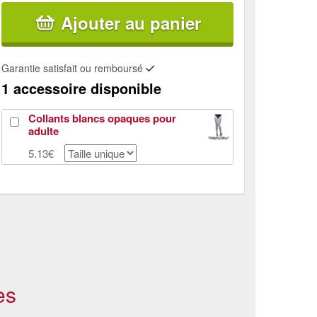
Ajouter au panier
Garantie satisfait ou remboursé
1 accessoire disponible
Collants blancs opaques pour
adulte
5.13€
es