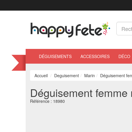
DÉGUISEMENTS
ACCESSOIRES
DÉCO
Accueil
Deguisement
Marin
Déguisement fe
Déguisement femme 
Référence :
18980