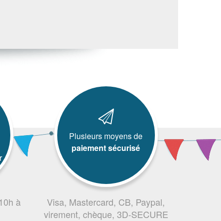
Plusieurs moyens de
paiement sécurisé
r
 10h à
Visa, Mastercard, CB, Paypal,
virement, chèque, 3D-SECURE