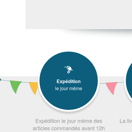
Expédition
le jour même
Expédition le jour même des
La li
articles commandés avant 12h