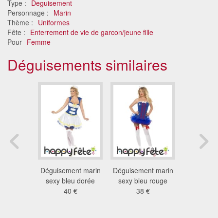
Type :
Deguisement
Personnage :
Marin
Thème :
Uniformes
Fête :
Enterrement de vie de garcon/jeune fille
Pour
Femme
Déguisements similaires
arine
Déguisement marin
Déguisement marin
Déguiseme
9 €
sexy bleu dorée
sexy bleu rouge
de mari
40 €
38 €
45