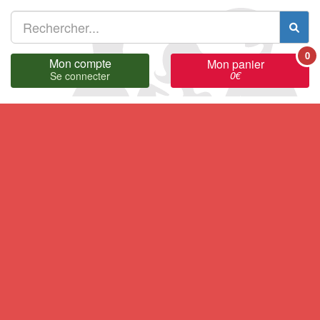
0
Mon compte
Mon panier
0
€
Se connecter