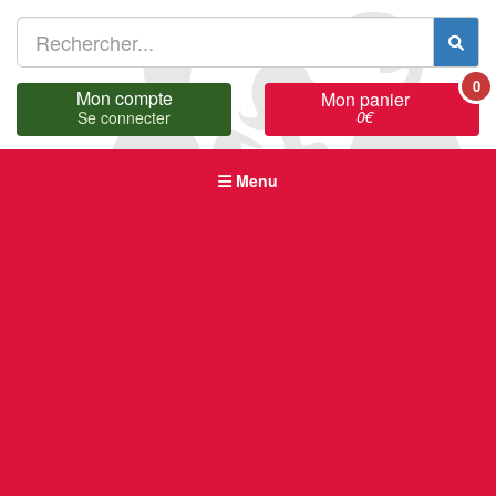
0
Mon compte
Mon panier
0
€
Se connecter
Menu