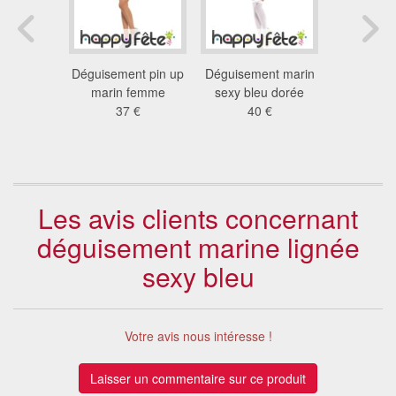
nt tenue
Déguisement pin up
Déguisement marin
Déguiseme
n sexy
marin femme
sexy bleu dorée
sexy ble
 €
37 €
40 €
38
Les avis clients concernant
déguisement marine lignée
sexy bleu
Votre avis nous intéresse !
Laisser un commentaire sur ce produit