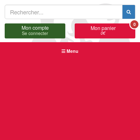
0
Mon compte
Mon panier
0
€
Se connecter
Menu