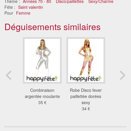
Thème :
Années 70 - 80
Disco/paillettes
Sexy/Charme
Fête :
Saint valentin
Pour
Femme
Déguisements similaires
co fever
Combinaison
Robe Disco fever
Robe Dis
rouge sexy
argentée moulante
paillettée dorées
paillettée 
 €
35 €
sexy
28
34 €