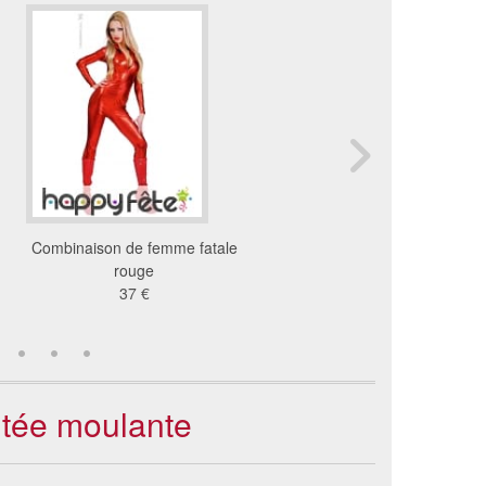
Combinaison de femme fatale
Déguisement costume d
rouge
disco femme
37 €
25 €
ntée moulante