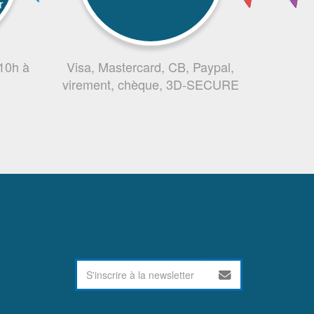
r
 10h à
Visa, Mastercard, CB, Paypal,
virement, chèque, 3D-SECURE