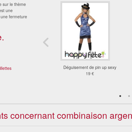
e sur le thème
est une
 une fermeture
.
ement disco femme
Déguisement de pin up sexy
llettes
exy danseuse
19 €
10 €
ents concernant combinaison arge