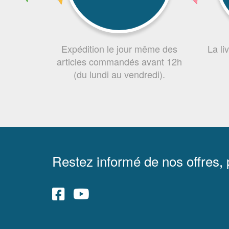
Expédition le jour même des
La li
articles commandés avant 12h
(du lundi au vendredi).
Restez informé de nos offres,