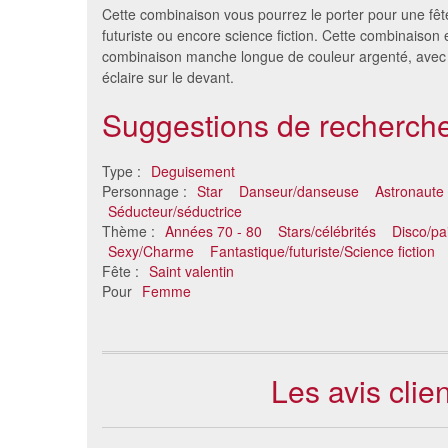
Cette combinaison vous pourrez le porter pour une fêt
futuriste ou encore science fiction. Cette combinaison 
combinaison manche longue de couleur argenté, avec
éclaire sur le devant.
Suggestions de recherche
Type :
Deguisement
Personnage :
Star
Danseur/danseuse
Astronaute
Séducteur/séductrice
Déguisement combinaison
Déguis
Thème :
Années 70 - 80
Stars/célébrités
Disco/pai
dorée
s
Sexy/Charme
Fantastique/futuriste/Science fiction
37 €
Fête :
Saint valentin
Pour
Femme
Les avis cli