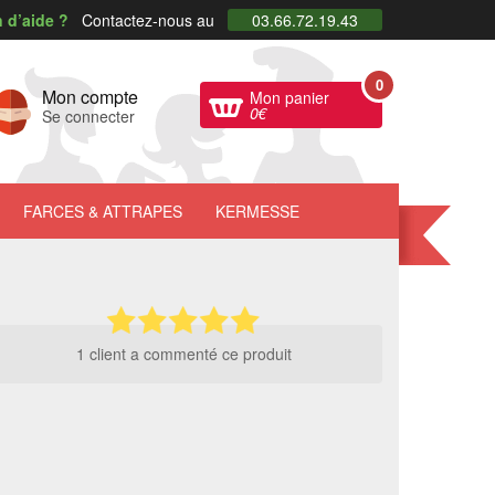
 d’aide ?
Contactez-nous au
03.66.72.19.43
0
Mon compte
Mon panier
0
€
Se connecter
FARCES
& ATTRAPES
KERMESSE
1 client a commenté ce produit