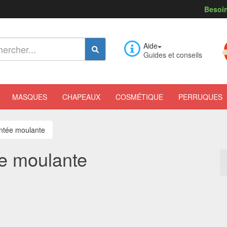
Besoin
Aide
Guides et conseils
MASQUES
CHAPEAUX
COSMÉTIQUE
PERRUQUES
ntée moulante
e moulante