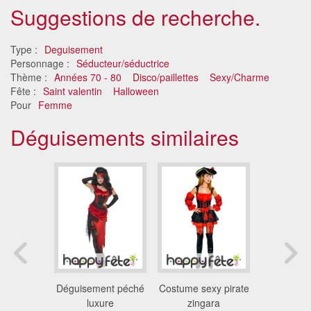
Suggestions de recherche.
Type :
Deguisement
Personnage :
Séducteur/séductrice
Thème :
Années 70 - 80
Disco/paillettes
Sexy/Charme
Fête :
Saint valentin
Halloween
Pour
Femme
Déguisements similaires
nt clown
Déguisement péché
Costume sexy pirate
Déguiseme
mier pour
luxure
zingara
monstr