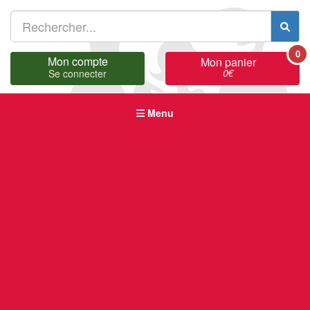
0
Mon compte
Mon panier
0
€
Se connecter
Menu