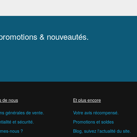
 promotions & nouveautés.
s de nous
Et plus encore
ns générales de vente.
Votre avis récompensé.
ialité et sécurité.
Promotions et soldes
mes-nous ?
Blog, suivez l'actualité du site.