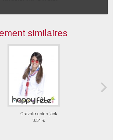
ement similaires
Cravate union jack
Cravate blanche Tach
3.51 €
sang
3.34 €