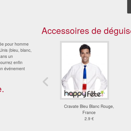
Accessoires de déguis
osée pour homme
nis (bleu, blanc,
dans un
pourrez enfin
d'un événement
.
wn cravate bracelets
Cravate Bleu Blanc Rouge,
13 €
France
2.9 €