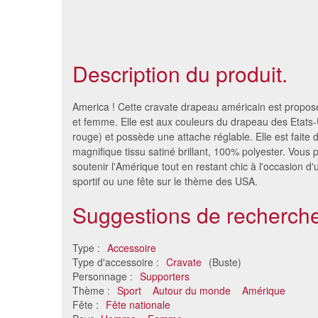
Description du produit.
America ! Cette cravate drapeau américain est prop
et femme. Elle est aux couleurs du drapeau des Etats-U
rouge) et possède une attache réglable. Elle est faite 
magnifique tissu satiné brillant, 100% polyester. Vous 
soutenir l'Amérique tout en restant chic à l'occasion 
sportif ou une fête sur le thème des USA.
Suggestions de recherche
Type :
Accessoire
Cravate motifs têtes de mort
Kit clo
Type d'accessoire :
Cravate
(Buste)
3.51 €
Personnage :
Supporters
Thème :
Sport
Autour du monde
Amérique
Fête :
Fête nationale