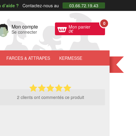
 d’aide ?
Contactez-nous au
03.66.72.19.43
0
Mon compte
Mon panier
0
€
Se connecter
FARCES
& ATTRAPES
KERMESSE
2 clients ont commentés ce produit