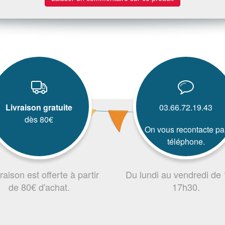
Livraison gratuite
03.66.72.19.43
dès 80€
On vous recontacte pa
téléphone.
vraison est offerte à partir
Du lundi au vendredi de
de 80€ d'achat.
17h30.