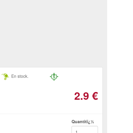
En stock.
2.9
€
Quantitï¿½