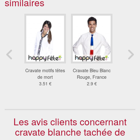
similaires
oustache
Cravate motifs têtes
Cravate Bleu Blanc
Cravate 
es or ou
de mort
Rouge, France
améri
ent
3.51 €
2.9 €
2.9
5 €
Les avis clients concernant
cravate blanche tachée de