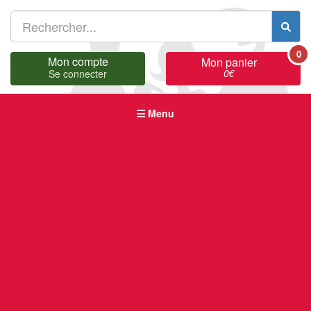
0
Mon compte
Mon panier
0
€
Se connecter
Menu