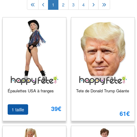
1
2
3
4
Épaulettes USA à franges
Tete de Donald Trump Géante
39€
1 taille
61€