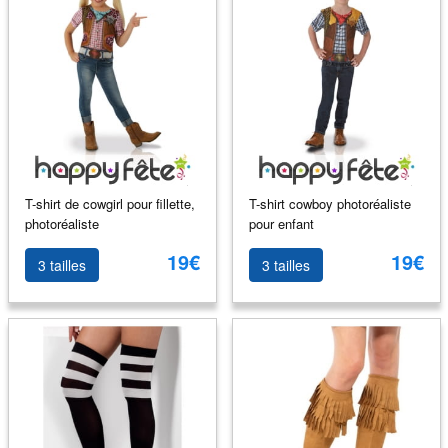
T-shirt de cowgirl pour fillette,
T-shirt cowboy photoréaliste
photoréaliste
pour enfant
19€
19€
3 tailles
3 tailles