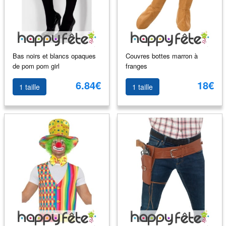
Bas noirs et blancs opaques
Couvres bottes marron à
de pom pom girl
franges
6.84€
18€
1 taille
1 taille