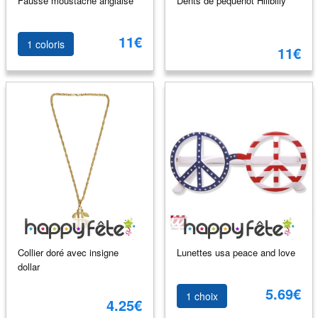
Fausse moustache anglaise
Dents de péquenot Hillbilly
11€
1 coloris
11€
Collier doré avec insigne
Lunettes usa peace and love
dollar
5.69€
1 choix
4.25€