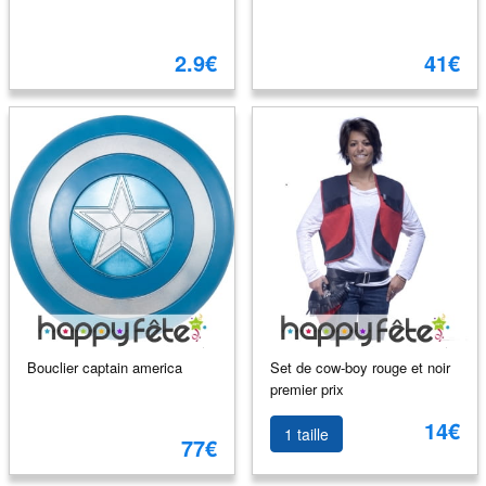
2.9€
41€
Bouclier captain america
Set de cow-boy rouge et noir
premier prix
14€
1 taille
77€