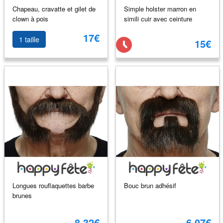
Chapeau, cravatte et gilet de
Simple holster marron en
clown à pois
simili cuir avec ceinture
17€
1 taille
15€
Longues rouflaquettes barbe
Bouc brun adhésif
brunes
8.32€
6.07€